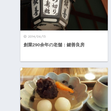
2014/06/13
創業290余年の老舗：鍵善良房