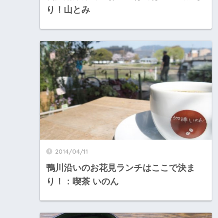
り！山とみ
2014/04/11
鴨川沿いのお花見ランチはここで決ま
り！：喫茶 いのん