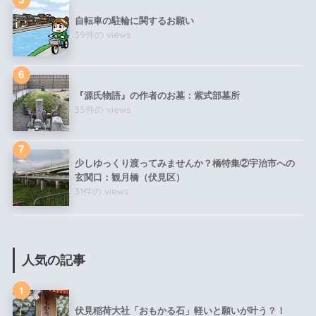
自転車の駐輪に関するお願い
39件の views
『源氏物語』の作者のお墓：紫式部墓所
35件の views
少しゆっくり渡ってみませんか？橋特集②宇治市への
玄関口：観月橋（伏見区）
31件の views
人気の記事
1
伏見稲荷大社「おもかる石」軽いと願いが叶う？！