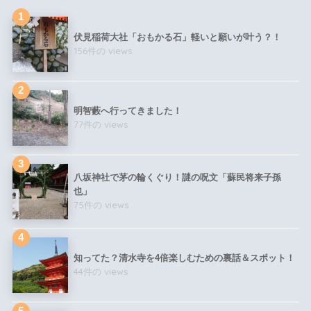
伏見稲荷大社「おもかる石」軽いと願いが叶う？！
156件の views
明智藪へ行ってきました！
77件の views
八坂神社で茅の輪くぐり！謎の呪文「蘇民将来子孫
也」
75件の views
知ってた？清水寺を4倍楽しむための裏話＆スポット！
44件の views