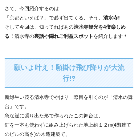
さて、今回紹介するのは
「京都といえば？」で必ず出てくる、そう、
清水寺
!!
そして今回は、知ってればあの
清水寺観光を4倍楽しめ
る！
清水寺の
裏話
や
隠れご利益スポット
を紹介します＊
願いよ叶え！願掛け飛び降りが大流
行!?
新緑生い茂る清水寺でやはり一際目を引くのが「清水の舞
台」です。
急な崖に張り出た形で作られたこの舞台は、
釘を一本も使わずに組み上げられた地上約１２m(4階建て
のビルの高さ)の木造建築で、