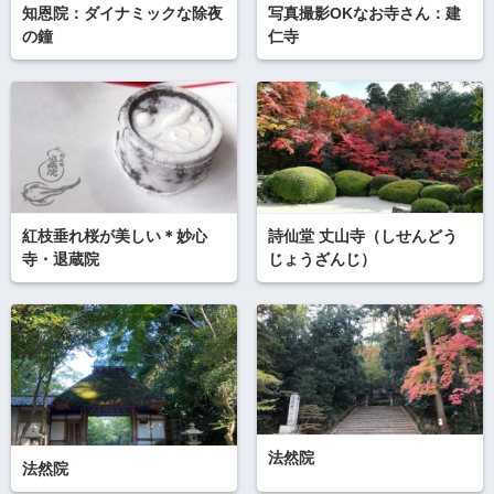
知恩院：ダイナミックな除夜
写真撮影OKなお寺さん：建
の鐘
仁寺
紅枝垂れ桜が美しい＊妙心
詩仙堂 丈山寺（しせんどう
寺・退蔵院
じょうざんじ）
法然院
法然院