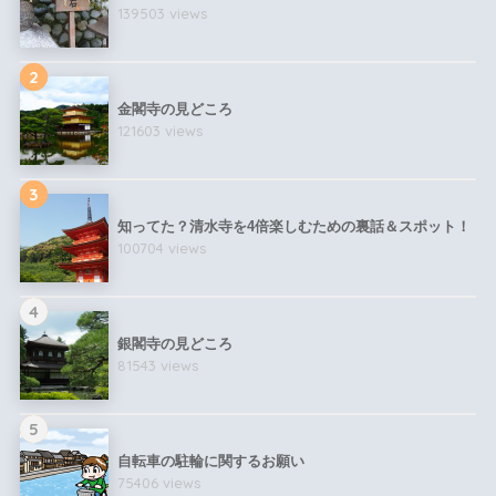
139503 views
2
金閣寺の見どころ
121603 views
3
知ってた？清水寺を4倍楽しむための裏話＆スポット！
100704 views
4
銀閣寺の見どころ
81543 views
5
自転車の駐輪に関するお願い
75406 views