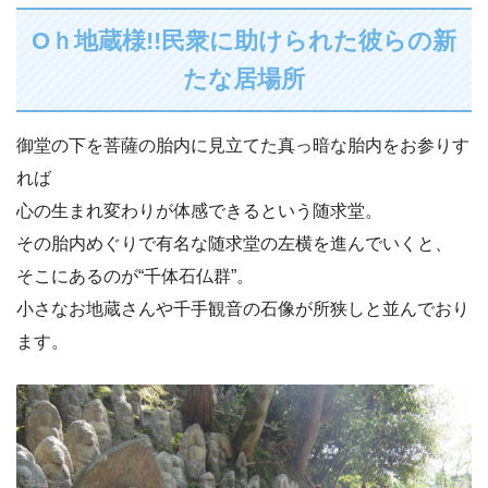
Oｈ地蔵様!!民衆に助けられた彼らの新
たな居場所
御堂の下を菩薩の胎内に見立てた真っ暗な胎内をお参りす
れば
心の生まれ変わりが体感できるという随求堂。
その胎内めぐりで有名な随求堂の左横を進んでいくと、
そこにあるのが“千体石仏群”。
小さなお地蔵さんや千手観音の石像が所狭しと並んでおり
ます。