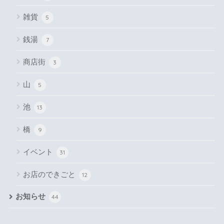
雑貨
5
銭湯
7
商店街
3
山
5
池
13
橋
9
イベント
31
お店のできごと
12
お知らせ
44