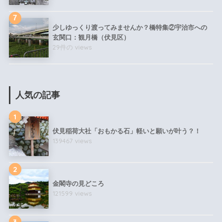
少しゆっくり渡ってみませんか？橋特集②宇治市への
玄関口：観月橋（伏見区）
29件の views
人気の記事
1
伏見稲荷大社「おもかる石」軽いと願いが叶う？！
139467 views
2
金閣寺の見どころ
121599 views
3