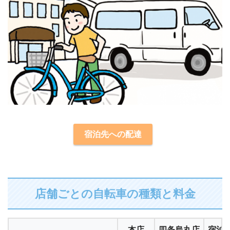
宿泊先への配達
店舗ごとの自転車の種類と料金
本店
四条烏丸店
宿泊