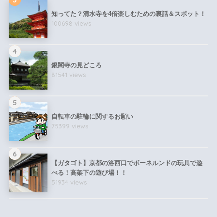
知ってた？清水寺を4倍楽しむための裏話＆スポット！
100698 views
4
銀閣寺の見どころ
81541 views
5
自転車の駐輪に関するお願い
75399 views
6
【ガタゴト】京都の洛西口でボーネルンドの玩具で遊
べる！高架下の遊び場！！
51934 views