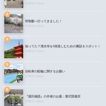
83件の views
明智藪へ行ってきました！
70件の views
知ってた？清水寺を4倍楽しむための裏話＆スポット！
40件の views
自転車の駐輪に関するお願い
37件の views
『源氏物語』の作者のお墓：紫式部墓所
36件の views