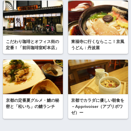
こだわり珈琲とオフィス街の
東福寺に行くならここ！京風
定番！「前田珈琲室町本店」
うどん：丹波屋
京都の定番夏グルメ・鱧の秘
京都でカラダに優しい朝食を
密と「松いち」の鱧ランチ
－Apprivoiser（アプリボワ
ゼ）ー