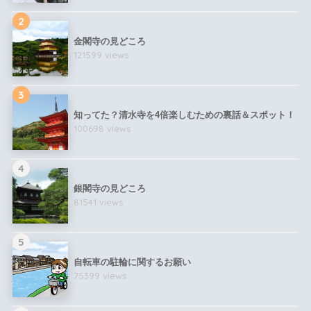
2
金閣寺の見どころ
121599 views
3
知ってた？清水寺を4倍楽しむための裏話＆スポット！
100698 views
4
銀閣寺の見どころ
81541 views
5
自転車の駐輪に関するお願い
75399 views