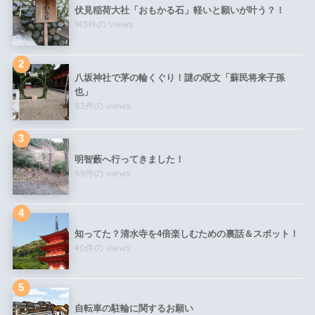
伏見稲荷大社「おもかる石」軽いと願いが叶う？！
143件の views
八坂神社で茅の輪くぐり！謎の呪文「蘇民将来子孫
也」
83件の views
明智藪へ行ってきました！
69件の views
知ってた？清水寺を4倍楽しむための裏話＆スポット！
40件の views
自転車の駐輪に関するお願い