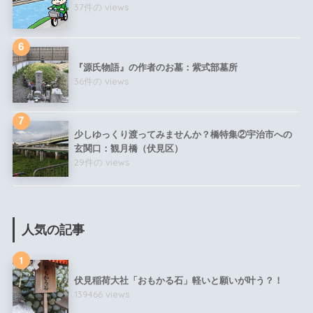
37件の views
『源氏物語』の作者のお墓：紫式部墓所
36件の views
少しゆっくり渡ってみませんか？橋特集②宇治市への
玄関口：観月橋（伏見区）
29件の views
人気の記事
1
伏見稲荷大社「おもかる石」軽いと願いが叶う？！
139466 views