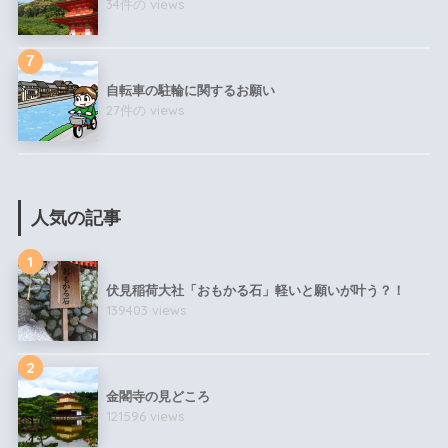
34件の views
自転車の駐輪に関するお願い
27件の views
人気の記事
1
伏見稲荷大社「おもかる石」軽いと願いが叶う？！
139403 views
2
金閣寺の見どころ
121596 views