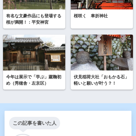
有名な文豪作品にも登場する
桜咲く 車折神社
桜が満開！：平安神宮
今年は展示で「学ぶ」蹴鞠初
伏見稲荷大社「おもかる石」
め（秀穂舎・左京区）
軽いと願いが叶う？！
この記事を書いた人