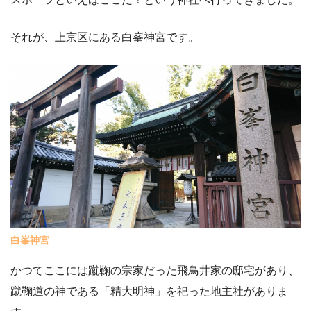
それが、上京区にある白峯神宮です。
白峯神宮
かつてここには蹴鞠の宗家だった飛鳥井家の邸宅があり、
蹴鞠道の神である「精大明神」を祀った地主社がありま