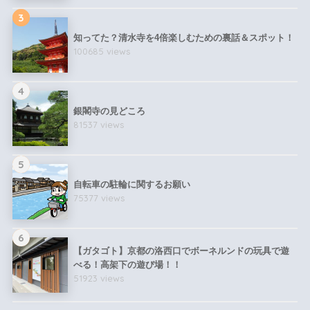
3
知ってた？清水寺を4倍楽しむための裏話＆スポット！
100685 views
4
銀閣寺の見どころ
81537 views
5
自転車の駐輪に関するお願い
75377 views
6
【ガタゴト】京都の洛西口でボーネルンドの玩具で遊
べる！高架下の遊び場！！
51923 views