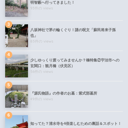
明智藪へ行ってきました！
93件の views
八坂神社で茅の輪くぐり！謎の呪文「蘇民将来子孫
也」
85件の views
少しゆっくり渡ってみませんか？橋特集②宇治市への
玄関口：観月橋（伏見区）
56件の views
『源氏物語』の作者のお墓：紫式部墓所
49件の views
知ってた？清水寺を4倍楽しむための裏話＆スポット！