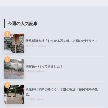
今週の人気記事
伏見稲荷大社「おもかる石」軽いと願いが叶う？！
138件の views
明智藪へ行ってきました！
94件の views
八坂神社で茅の輪くぐり！謎の呪文「蘇民将来子孫
也」
92件の views