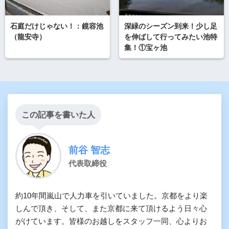
石庭だけじゃない！：鏡容池
深緑のシーズン到来！少し足
（龍安寺）
を伸ばして行ってみたい池特
集！①宝ヶ池
この記事を書いた人
前谷 智志
代表取締役
約10年間嵐山で人力車を引いていました。京都をより楽
しんで頂き、そして、また京都に来て頂けるよう日々心
がけています。皆様のお越しをスタッフ一同、心よりお