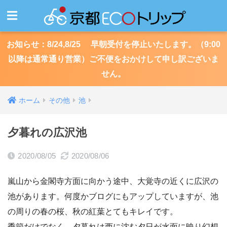
お知らせ：8/24,8/25 早朝受付を停止いたします。（9:00
以降は通常通り営業）ご不便をおかけして申し訳ございま
せん。
ホーム
その他
池
夕暮れの広沢池
2020/08/05
2020/08/06
嵐山から金閣寺方面に向かう途中、大覚寺の近くに広沢の
池があります。何度かブログにもアップしていますが、池
の周りの春の桜、秋の紅葉とてもキレイです。
季節だけでなく、夕暮れは西に沈む夕日が水面に映り幻想