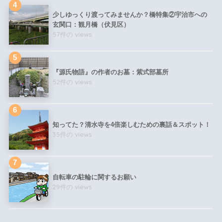
少しゆっくり渡ってみませんか？橋特集②宇治市への
玄関口：観月橋（伏見区）
57件の views
『源氏物語』の作者のお墓：紫式部墓所
52件の views
知ってた？清水寺を4倍楽しむための裏話＆スポット！
35件の views
自転車の駐輪に関するお願い
29件の views