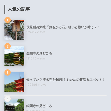
人気の記事
1
伏見稲荷大社「おもかる石」軽いと願いが叶う？！
139413 views
2
金閣寺の見どころ
121596 views
3
知ってた？清水寺を4倍楽しむための裏話＆スポット！
100686 views
4
銀閣寺の見どころ
81539 views