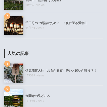
玄関口：観月橋（伏見区）
58件の views
千日分のご利益のために…！夜に登る愛宕山
43件の views
人気の記事
1
伏見稲荷大社「おもかる石」軽いと願いが叶う？！
139397 views
2
金閣寺の見どころ
121596 views