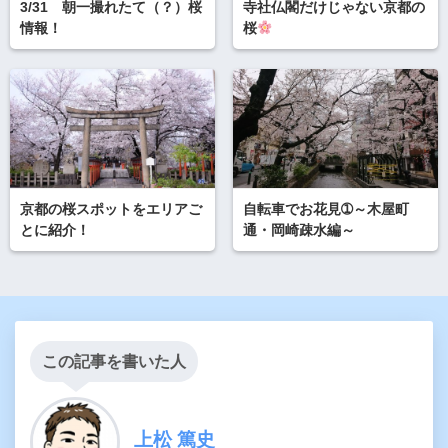
3/31 朝一撮れたて（？）桜
寺社仏閣だけじゃない京都の
情報！
桜
京都の桜スポットをエリアご
自転車でお花見➀～木屋町
とに紹介！
通・岡崎疎水編～
この記事を書いた人
上松 篤史