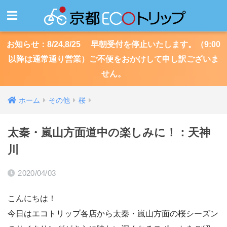
お知らせ：8/24,8/25 早朝受付を停止いたします。（9:00
以降は通常通り営業）ご不便をおかけして申し訳ございま
せん。
ホーム
その他
桜
太秦・嵐山方面道中の楽しみに！：天神
川
2020/04/03
こんにちは！
今日はエコトリップ各店から太秦・嵐山方面の桜シーズン