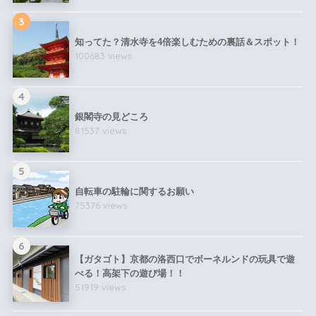
3
知ってた？清水寺を4倍楽しむための裏話＆スポット！
100683 views
4
銀閣寺の見どころ
81537 views
5
自転車の駐輪に関するお願い
75376 views
6
【ガタゴト】京都の洛西口でボーネルンドの玩具で遊
べる！高架下の遊び場！！
51919 views