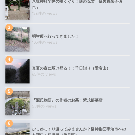
八坂神社で茅の輪くぐり！謎の呪文「蘇民将来子孫
也」
128件の views
明智藪へ行ってきました！
103件の views
真夏の夜に駆け登る！：千日詣り（愛宕山）
65件の views
『源氏物語』の作者のお墓：紫式部墓所
59件の views
少しゆっくり渡ってみませんか？橋特集②宇治市への