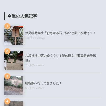
今週の人気記事
伏見稲荷大社「おもかる石」軽いと願いが叶う？！
136件の views
八坂神社で茅の輪くぐり！謎の呪文「蘇民将来子孫
也」
75件の views
明智藪へ行ってきました！
68件の views