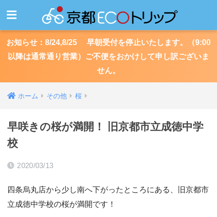
お知らせ：8/24,8/25 早朝受付を停止いたします。（9:00
以降は通常通り営業）ご不便をおかけして申し訳ございま
せん。
ホーム
その他
桜
早咲きの桜が満開！ 旧京都市立成徳中学
校
2020/03/13
四条烏丸店から少し南へ下がったところにある、旧京都市
立成徳中学校の桜が満開です！