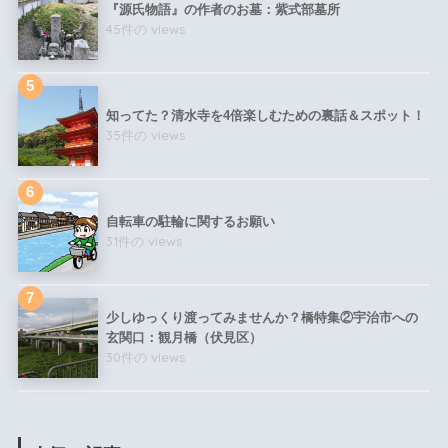
『源氏物語』の作者のお墓：紫式部墓所
45件の views
知ってた？清水寺を4倍楽しむための裏話＆スポット！
35件の views
自転車の駐輪に関するお願い
31件の views
少しゆっくり渡ってみませんか？橋特集②宇治市への
玄関口：観月橋（伏見区）
30件の views