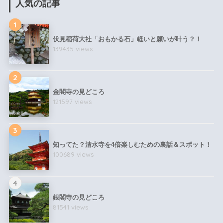
人気の記事
1
伏見稲荷大社「おもかる石」軽いと願いが叶う？！
139435 views
2
金閣寺の見どころ
121597 views
3
知ってた？清水寺を4倍楽しむための裏話＆スポット！
100689 views
4
銀閣寺の見どころ
81541 views