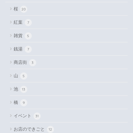
桜
20
紅葉
7
雑貨
5
銭湯
7
商店街
3
山
5
池
13
橋
9
イベント
31
お店のできごと
12