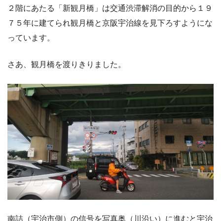
２階にあたる「新観月橋」は交通渋滞解消の目的から１９
７５年に建てられ観月橋と京阪宇治線を見下ろすようにな
っています。
さあ、観月橋を渡りきりました。
南詰（宇治市側）の信号を写真奥（川沿い）に進むと宇治