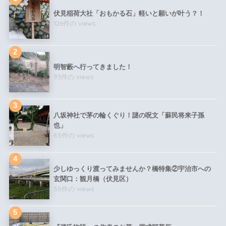
伏見稲荷大社「おもかる石」軽いと願いが叶う？！
126件の views
明智藪へ行ってきました！
93件の views
八坂神社で茅の輪くぐり！謎の呪文「蘇民将来子孫
也」
85件の views
少しゆっくり渡ってみませんか？橋特集②宇治市への
玄関口：観月橋（伏見区）
55件の views