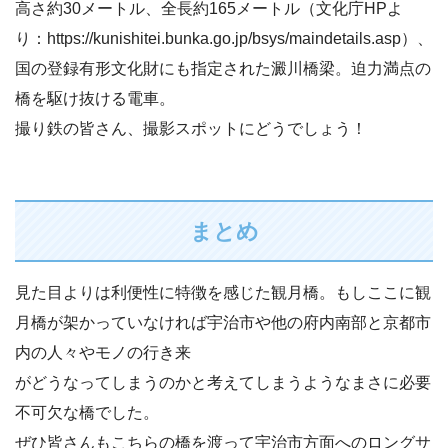
高さ約30メートル、全長約165メートル（文化庁HPよ
り：https://kunishitei.bunka.go.jp/bsys/maindetails.asp）、
国の登録有形文化財にも指定された澱川橋梁。迫力満点の
橋を駆け抜ける電車。
撮り鉄の皆さん、撮影スポットにどうでしょう！
まとめ
見た目よりは利便性に特徴を感じた観月橋。もしここに観
月橋が架かっていなければ宇治市や他の府内南部と京都市
内の人々やモノの行き来
がどうなってしまうのかと考えてしまうようなまさに必要
不可欠な橋でした。
ぜひ皆さんもこちらの橋を渡って宇治市方面へのロングサ