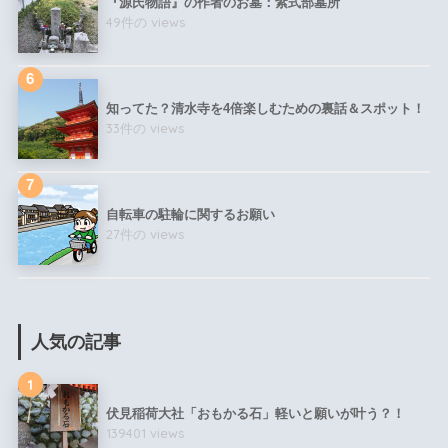
『源氏物語』の作者のお墓：紫式部墓所
49件の views
知ってた？清水寺を4倍楽しむための裏話＆スポット！
33件の views
自転車の駐輪に関するお願い
27件の views
人気の記事
1
伏見稲荷大社「おもかる石」軽いと願いが叶う？！
139401 views