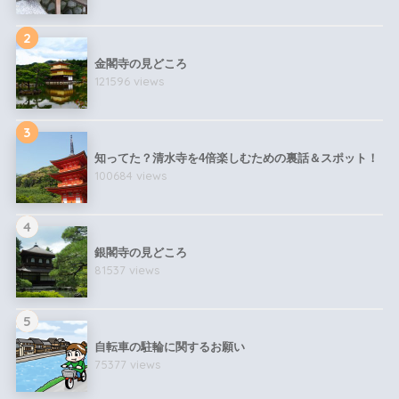
2
金閣寺の見どころ
121596 views
3
知ってた？清水寺を4倍楽しむための裏話＆スポット！
100684 views
4
銀閣寺の見どころ
81537 views
5
自転車の駐輪に関するお願い
75377 views