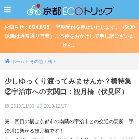
お知らせ：8/24,8/25 早朝受付を停止いたします。（9:00
以降は通常通り営業）ご不便をおかけして申し訳ございま
せん。
ホーム
その他
橋
少しゆっくり渡ってみませんか？橋特集
②宇治市への玄関口：観月橋（伏見区）
2019/11/30
2019/12/17
第二回目の橋は京都市の南隣の宇治市との交通の要所、宇
治川に架かる観月橋です！