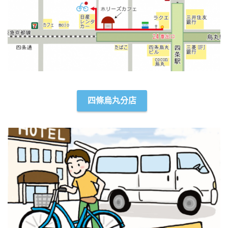
四條烏丸分店