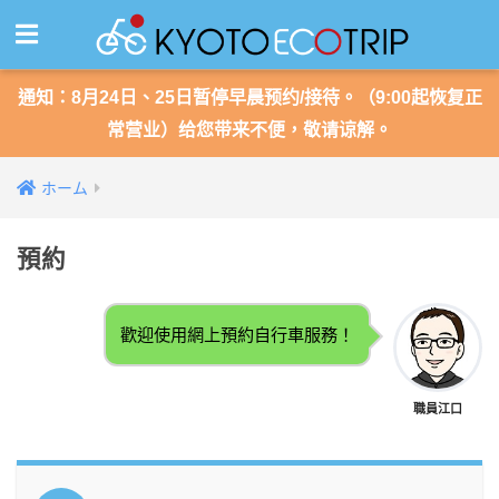
通知：8月24日、25日暂停早晨预约/接待。（9:00起恢复正
常营业）给您带来不便，敬请谅解。
ホーム
預約
歡迎使用網上預約自行車服務！
職員江口