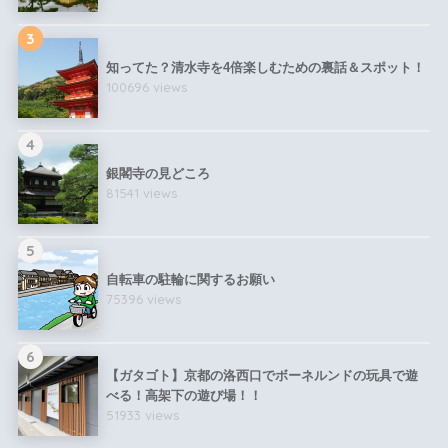
3
知ってた？清水寺を4倍楽しむための裏話＆スポット！
100696 views
4
銀閣寺の見どころ
81541 views
5
自転車の駐輪に関するお願い
75396 views
6
【ガタゴト】京都の洛西口でボーネルンドの玩具で遊
べる！高架下の遊び場！！
51933 views