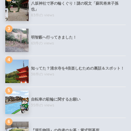
八坂神社で茅の輪くぐり！謎の呪文「蘇民将来子孫
也」
83件の views
明智藪へ行ってきました！
63件の views
知ってた？清水寺を4倍楽しむための裏話＆スポット！
38件の views
自転車の駐輪に関するお願い
35件の views
『源氏物語』の作者のお墓：紫式部墓所