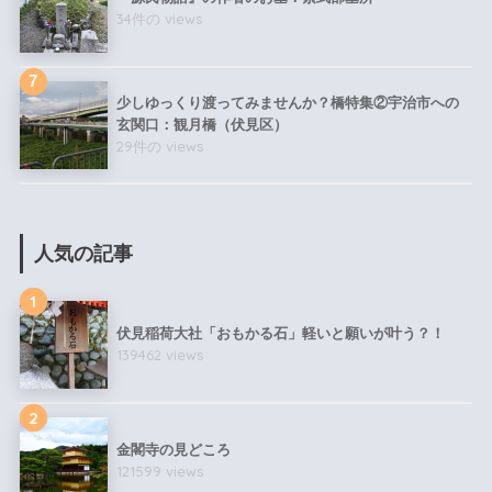
34件の views
少しゆっくり渡ってみませんか？橋特集②宇治市への
玄関口：観月橋（伏見区）
29件の views
人気の記事
1
伏見稲荷大社「おもかる石」軽いと願いが叶う？！
139462 views
2
金閣寺の見どころ
121599 views