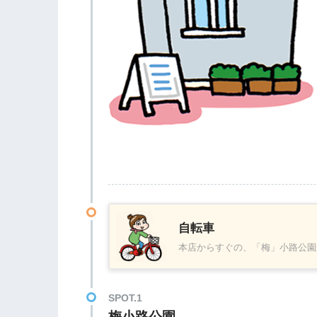
自転車
本店からすぐの、「梅」小路公園
SPOT.1
梅小路公園