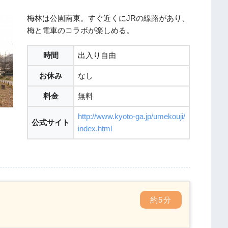
梅林は公園南東。すぐ近くにJRの線路があり、
梅と電車のコラボが楽しめる。
時間
出入り自由
お休み
なし
料金
無料
http://www.kyoto-ga.jp/umekouji/
公式サイト
index.html
約5分