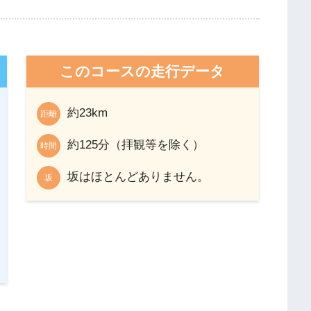
このコースの走行データ
約23km
距離
約125分（拝観等を除く）
時間
坂はほとんどありません。
坂