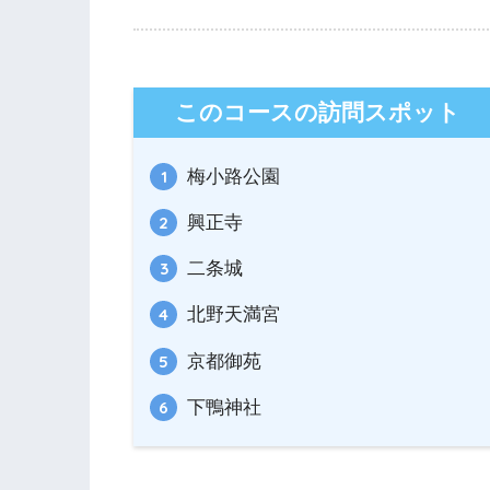
このコースの訪問スポット
梅小路公園
興正寺
二条城
北野天満宮
京都御苑
下鴨神社