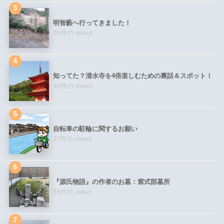
明智藪へ行ってきました！
70件の views
知ってた？清水寺を4倍楽しむための裏話＆スポット！
40件の views
自転車の駐輪に関するお願い
37件の views
『源氏物語』の作者のお墓：紫式部墓所
36件の views