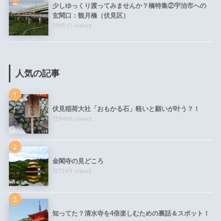
少しゆっくり渡ってみませんか？橋特集②宇治市への
玄関口：観月橋（伏見区）
29件の views
人気の記事
1
伏見稲荷大社「おもかる石」軽いと願いが叶う？！
139468 views
2
金閣寺の見どころ
121599 views
3
知ってた？清水寺を4倍楽しむための裏話＆スポット！