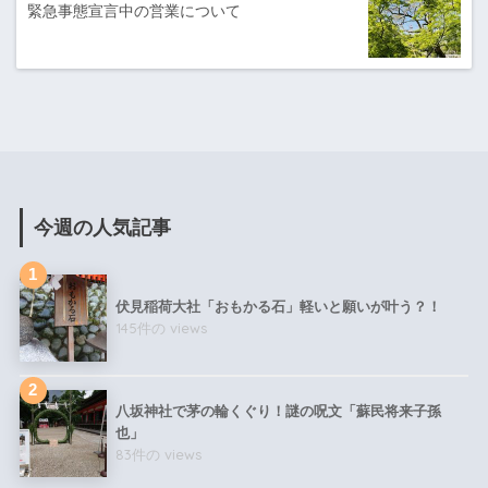
緊急事態宣言中の営業について
今週の人気記事
伏見稲荷大社「おもかる石」軽いと願いが叶う？！
145件の views
八坂神社で茅の輪くぐり！謎の呪文「蘇民将来子孫
也」
83件の views