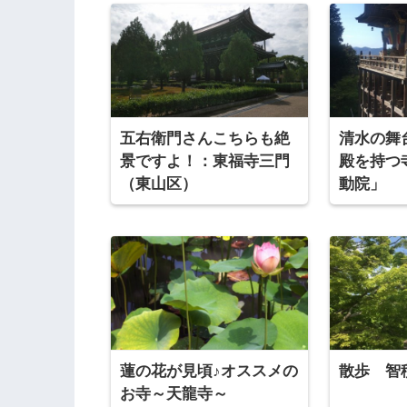
五右衛門さんこちらも絶
清水の舞
景ですよ！：東福寺三門
殿を持つ
（東山区）
動院」
蓮の花が見頃♪オススメの
散歩 智
お寺～天龍寺～