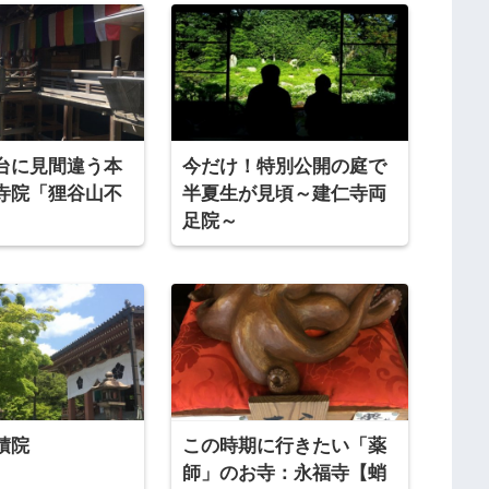
台に見間違う本
今だけ！特別公開の庭で
寺院「狸谷山不
半夏生が見頃～建仁寺両
足院～
積院
この時期に行きたい「薬
師」のお寺：永福寺【蛸