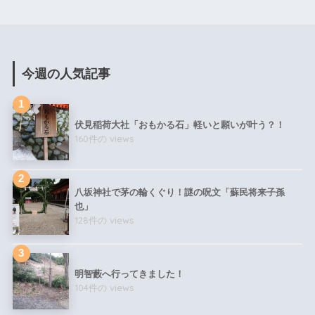
今週の人気記事
伏見稲荷大社「おもかる石」軽いと願いが叶う？！
160件の views
八坂神社で茅の輪くぐり！謎の呪文「蘇民将来子孫
也」
128件の views
明智藪へ行ってきました！
104件の views