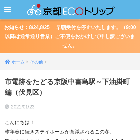
お知らせ：8/24,8/25 早朝受付を停止いたします。（9:00
以降は通常通り営業）ご不便をおかけして申し訳ございま
せん。
ホーム
その他
市電跡をたどる京阪中書島駅～下油掛町
編（伏見区）
2021/01/23
こんにちは！
昨年春に続きステイホームが意識されるこの冬、