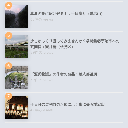
真夏の夜に駆け登る！：千日詣り（愛宕山）
65件の views
少しゆっくり渡ってみませんか？橋特集②宇治市への
玄関口：観月橋（伏見区）
59件の views
『源氏物語』の作者のお墓：紫式部墓所
59件の views
千日分のご利益のために…！夜に登る愛宕山
43件の views