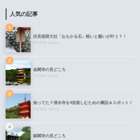
人気の記事
1
伏見稲荷大社「おもかる石」軽いと願いが叶う？！
139399 views
2
金閣寺の見どころ
121596 views
3
知ってた？清水寺を4倍楽しむための裏話＆スポット！
100683 views
4
銀閣寺の見どころ