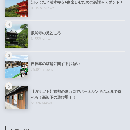
知ってた？清水寺を4倍楽しむための裏話＆スポット！
100686 views
4
銀閣寺の見どころ
81539 views
5
自転車の駐輪に関するお願い
75382 views
6
【ガタゴト】京都の洛西口でボーネルンドの玩具で遊
べる！高架下の遊び場！！
51924 views