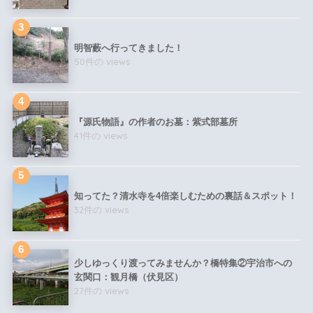
明智藪へ行ってきました！
50件の views
『源氏物語』の作者のお墓：紫式部墓所
41件の views
知ってた？清水寺を4倍楽しむための裏話＆スポット！
32件の views
少しゆっくり渡ってみませんか？橋特集②宇治市への
玄関口：観月橋（伏見区）
27件の views