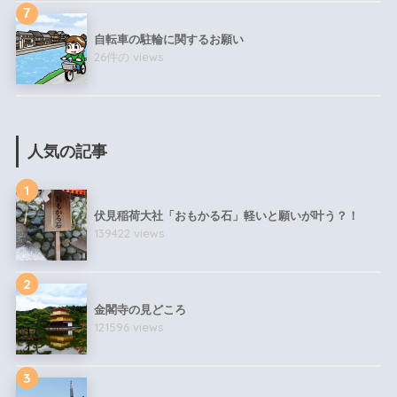
自転車の駐輪に関するお願い
26件の views
人気の記事
1
伏見稲荷大社「おもかる石」軽いと願いが叶う？！
139422 views
2
金閣寺の見どころ
121596 views
3