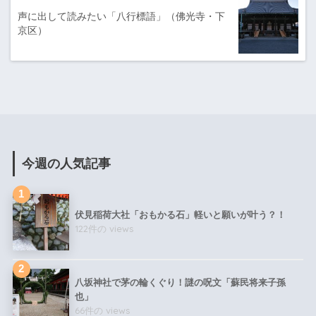
声に出して読みたい「八行標語」（佛光寺・下
京区）
今週の人気記事
伏見稲荷大社「おもかる石」軽いと願いが叶う？！
122件の views
八坂神社で茅の輪くぐり！謎の呪文「蘇民将来子孫
也」
66件の views