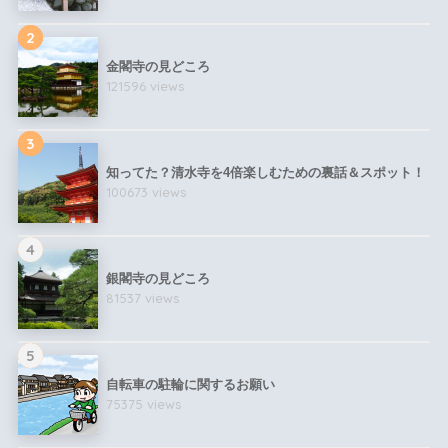
2
金閣寺の見どころ
121596 views
3
知ってた？清水寺を4倍楽しむための裏話＆スポット！
100673 views
4
銀閣寺の見どころ
81537 views
5
自転車の駐輪に関するお願い
75375 views