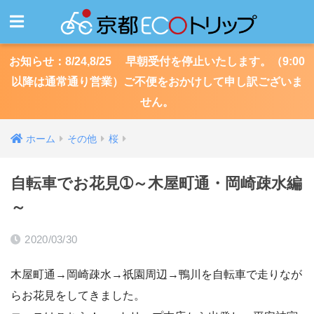
お知らせ：8/24,8/25 早朝受付を停止いたします。（9:00
以降は通常通り営業）ご不便をおかけして申し訳ございま
せん。
ホーム
その他
桜
自転車でお花見➀～木屋町通・岡崎疎水編
～
2020/03/30
木屋町通→岡崎疎水→祇園周辺→鴨川を自転車で走りなが
らお花見をしてきました。