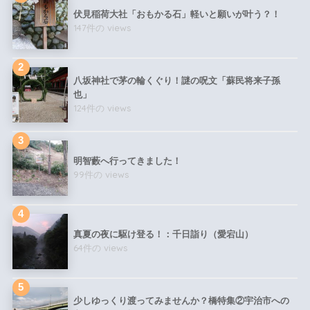
伏見稲荷大社「おもかる石」軽いと願いが叶う？！
147件の views
八坂神社で茅の輪くぐり！謎の呪文「蘇民将来子孫
也」
124件の views
明智藪へ行ってきました！
99件の views
真夏の夜に駆け登る！：千日詣り（愛宕山）
64件の views
少しゆっくり渡ってみませんか？橋特集②宇治市への