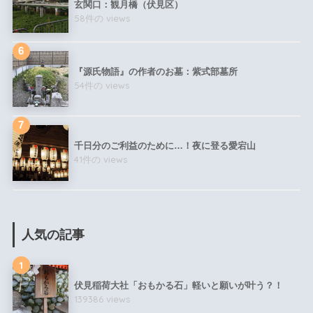
玄関口：観月橋（伏見区）
58件の views
『源氏物語』の作者のお墓：紫式部墓所
54件の views
千日分のご利益のために…！夜に登る愛宕山
41件の views
人気の記事
1
伏見稲荷大社「おもかる石」軽いと願いが叶う？！
139386 views