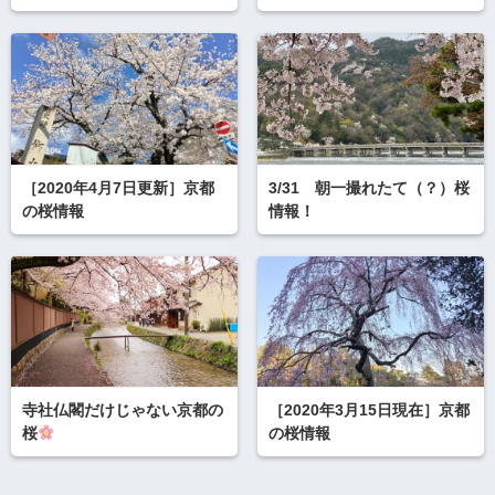
［2020年4月7日更新］京都
3/31 朝一撮れたて（？）桜
の桜情報
情報！
寺社仏閣だけじゃない京都の
［2020年3月15日現在］京都
桜
の桜情報